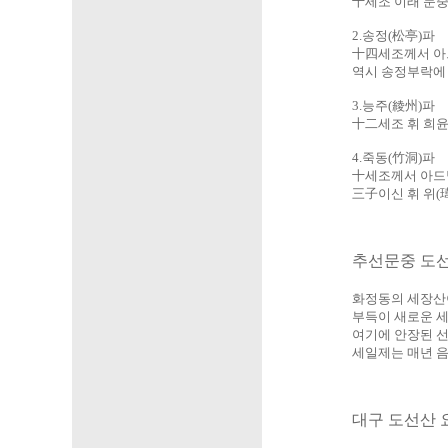
十세조 이래 문중
2.송정(松亭)파
十四세조께서 아드
역시 송정부락에 
3.능주(綾州)파
十二세조 휘 희윤
4.죽동(竹洞)파
十세조께서 아드님
三子이신 휘 위(
추선문중 도
화정동의 세장산이
부득이 새로운 세
여기에 안장된 선
세일제는 매년 음력
대구 도선산 