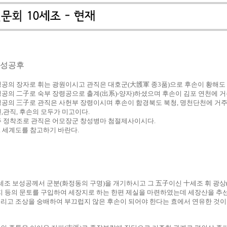
보성공후
보성공의 장자로 휘는 광원이시고 관직은 대호군(大頀軍 종3품)으로 후손이 황해도 
보성공의 二子로 숙부 장령공으로 출계(出系)-양자)하셨으며 후손이 김포 연천에 거
보성공의 三子로 관직은 사헌부 장령이시며 후손이 함경북도 북청, 명천단천에 거주
년,관직, 후손의 모두가 미고이다.
광주 정착조로 관직은 어모장군 창성병마 첨절제사이시다.
 세계도를 참고하기 바란다.
세조 보성공께서 군분(화정동의 구명)을 개기하시고 그 五子이신 十세조 휘 광상
지 등의 문토를 구입하여 세장지로 하는 한편 제실을 마련하였는데 세장산을 추
리고 조상을 숭배하여 부끄럽지 않은 후손이 되어야 한다는 효에서 연유한 것이