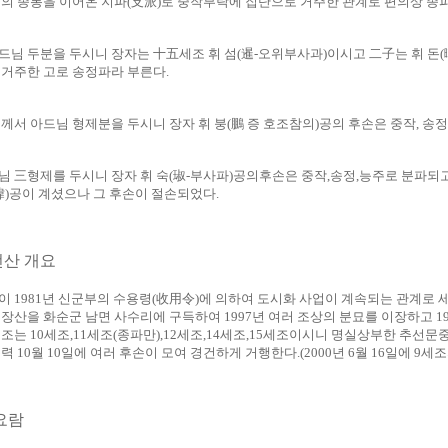
의 종통을 이어온 지파(支派)로 중작부락에 집단으로 거주한 관계로 편의상 종파
님 두분을 두시니 장자는 十五세조 휘 섬(暹-오위부사과)이시고 二子는 휘 돈(
거주한 고로 송정파라 부른다.
께서 아드님 형제분을 두시니 장자 휘 붕(鵬 증 호조참의)공의 후손은 중작, 송
 三형제를 두시니 장자 휘 숙(琡-부사파)공의후손은 중작,송정,능주로 분파되고
瑋)공이 계셨으나 그 후손이 절손되었다.
선산 개요
 1981년 신군부의 수용령(收用令)에 의하여 도시화 사업이 계속되는 관계로
장산을 화순군 남면 사수리에 구득하여 1997년 여러 조상의 분묘를 이장하고 1
조는 10세조,11세조(종파만),12세조,14세조,15세조이시니 명실상부한 추선문
 10월 10일에 여러 후손이 모여 경건하게 거행한다.(2000년 6월 16일에 9세
요람