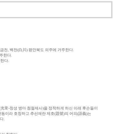
금천, 백천(白川) 평안북도 의주에 거주한다.
주한다.
한다.
(光常-창성 병마 첨절제사)을 정착하게 하신 이래 후손들이
선동이라 호칭하고 추선재란 제호(題號)의 어의(語義)는
다.