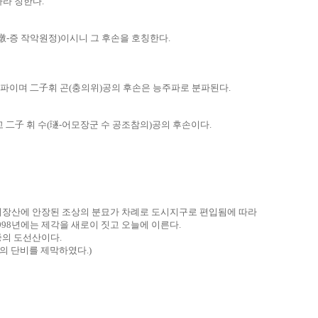
라 칭한다.
暾-증 작악원정)이시니 그 후손을 호칭한다.
정파이며 二子휘 곤(충의위)공의 후손은 능주파로 분파된다.
 二子 휘 수(璲-어모장군 수 공조참의)공의 후손이다.
 세장산에 안장된 조상의 분묘가 차례로 도시지구로 편입됨에 따라
998년에는 제각을 새로이 짓고 오늘에 이른다.
중의 도선산이다.
조의 단비를 제막하였다.)