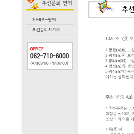
10세조 5派 
1.광원(光元) 
2.광형(光亨) 
3.광리(光利) 
4.광정(光貞) 생
5.광상(光常) 
이하는 생략한다.
추선문중 4派
* 추선문중은 九
화정동 산102번
조상의 유덕을 기
1.종(宗)파