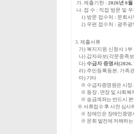
가
.
제출기한
:
2026
년
8
월
나
.
접 수
:
직접 방문 및 
1)
방문 접수처
:
문회사
2)
우편 접수처
:
광주광
3.
제출서류
가
)
복지지원 신청서
1
부
나
)
갑자파보
(
각문중족
다
)
수급자 증명서
(2026. 
라
)
주민등록등본
.
가족관
마) 기타
※
수급자증명원은 시장
※
동장
.
면장 및 사회복
※ 송금계좌는 반드시 본인
※
서류접수 후 사전 심사
※
장애인은 장애인증명
※
문회 발전에 저해하는